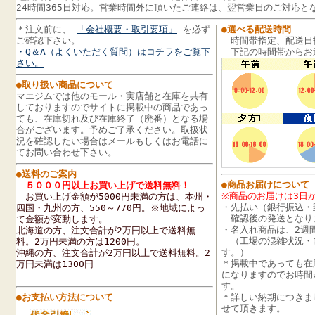
24時間365日対応。営業時間外に頂いたご連絡は、翌営業日のご対応と
＊注文前に、
「会社概要・取引要項」
を必ず
●選べる配送時間
ご確認下さい。
時間帯指定、配送日
・Q＆A（よくいただく質問）はコチラをご覧下
下記の時間帯からお
さい。
●取り扱い商品について
マエジムでは他のモール・実店舗と在庫を共有
しておりますのでサイトに掲載中の商品であっ
ても、在庫切れ及び在庫終了（廃番）となる場
合がございます。予めご了承ください。取扱状
況を確認したい場合はメールもしくはお電話に
てお問い合わせ下さい。
●送料のご案内
●商品お届けについて
５０００円以上お買い上げで送料無料！
※商品のお届けは3日
お買い上げ金額が5000円未満の方は、
本州・
・先払い（銀行振込・
四国・九州の方、
550～770円
。
※地域によっ
確認後の発送となり
て金額が変動します。
・名入れ商品は、2週
北海道の方、注文合計が2万円以上で送料無
（工場の混雑状況・
料。2万円未満の方は1200円。
す。）
沖縄の方、注文合計が2万円以上で送料無料。2
＊掲載中であっても在
万円未満は1300円
になりますのでお時間
す。
●お支払い方法について
＊詳しい納期につきま
せて頂きます。