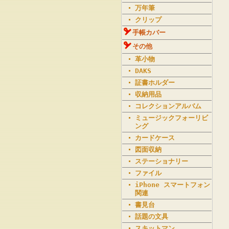
万年筆
クリップ
手帳カバー
その他
革小物
DAKS
証書ホルダー
収納用品
コレクションアルバム
ミュージックフォーリビ
ング
カードケース
図面収納
ステーショナリー
ファイル
iPhone スマートフォン
関連
書見台
話題の文具
スキットマン