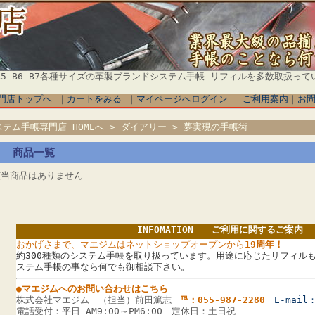
5 B6 B7各種サイズの革製ブランドシステム手帳 リフィルを多数取扱って
門店トップへ
｜
カートをみる
｜
マイページへログイン
｜
ご利用案内
｜
お
ステム手帳専門店 HOMEへ
>
ダイアリー
> 夢実現の手帳術
商品一覧
該当商品はありません
INFOMATION ご利用に関するご案内
おかげさまで、マエジムはネットショップオープンから
19周年！
約300種類のシステム手帳を取り扱っています。用途に応じたリフィルも
ステム手帳の事なら何でも御相談下さい。
●マエジムへのお問い合わせはこちら
株式会社マエジム （担当）前田篤志
℡：055-987-2280
E-mail：
電話受付：平日 AM9:00～PM6:00 定休日：土日祝