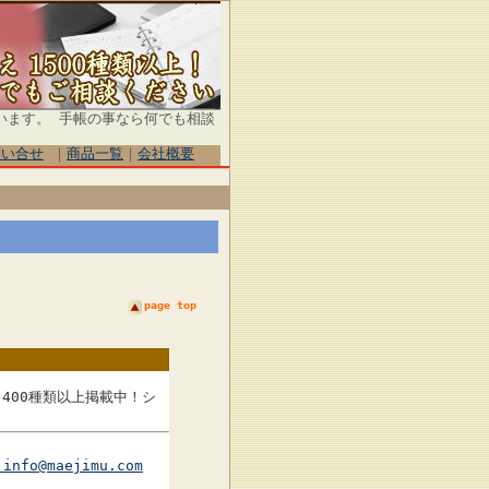
います。 手帳の事なら何でも相談
問い合せ
｜
商品一覧
｜
会社概要
page top
400種類以上掲載中！シ
info@maejimu.com