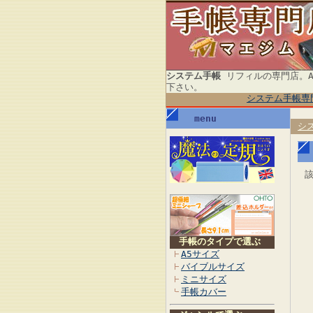
システム手帳
リフィルの専門店。A
下さい。
システム手帳専
menu
シ
手帳のタイプで選ぶ
A5サイズ
バイブルサイズ
ミニサイズ
手帳カバー