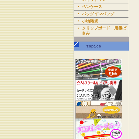
ペンケース
バッグインバッグ
小物雑貨
クリップボード 用箋ば
さみ
topics