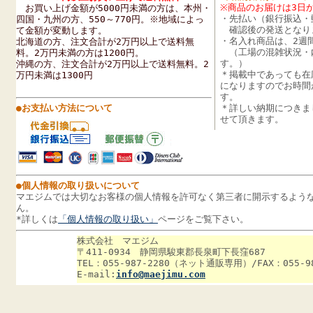
※商品のお届けは3日
お買い上げ金額が5000円未満の方は、
本州・
・先払い（銀行振込・
四国・九州の方、
550～770円
。
※地域によっ
確認後の発送となり
て金額が変動します。
・名入れ商品は、2週
北海道の方、注文合計が2万円以上で送料無
（工場の混雑状況・
料。2万円未満の方は1200円。
す。）
沖縄の方、注文合計が2万円以上で送料無料。2
＊掲載中であっても在
万円未満は1300円
になりますのでお時間
す。
●お支払い方法について
＊詳しい納期につきま
せて頂きます。
●個人情報の取り扱いについて
マエジムでは大切なお客様の個人情報を許可なく第三者に開示するよう
ん。
*
詳しくは
「個人情報の取り扱い」
ページをご覧下さい。
株式会社 マエジム
〒411-0934 静岡県駿東郡長泉町下長窪687
TEL：055-987-2280（ネット通販専用）/FAX：055-98
E-mail:
info@maejimu.com