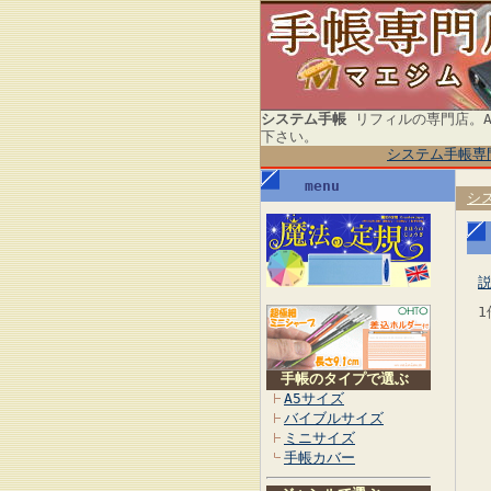
システム手帳
リフィルの専門店。A
下さい。
システム手帳専
menu
シ
1
手帳のタイプで選ぶ
A5サイズ
バイブルサイズ
ミニサイズ
手帳カバー