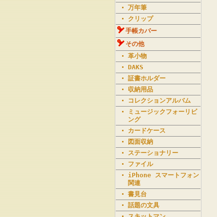
万年筆
クリップ
手帳カバー
その他
革小物
DAKS
証書ホルダー
収納用品
コレクションアルバム
ミュージックフォーリビ
ング
カードケース
図面収納
ステーショナリー
ファイル
iPhone スマートフォン
関連
書見台
話題の文具
スキットマン