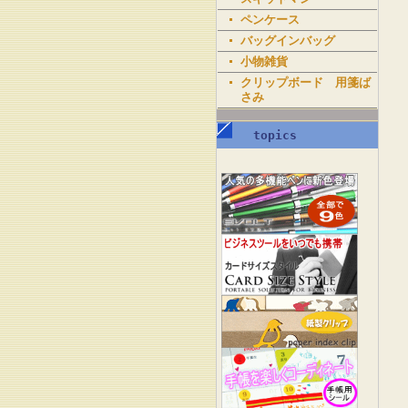
ペンケース
バッグインバッグ
小物雑貨
クリップボード 用箋ば
さみ
topics