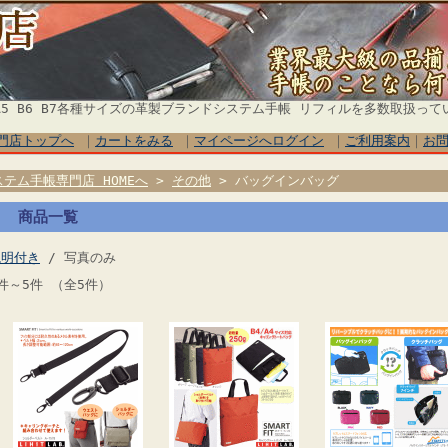
5 B6 B7各種サイズの革製ブランドシステム手帳 リフィルを多数取扱って
門店トップへ
｜
カートをみる
｜
マイページへログイン
｜
ご利用案内
｜
お
ステム手帳専門店 HOMEへ
>
その他
> バッグインバッグ
商品一覧
説明付き
/ 写真のみ
件～5件 （全5件）