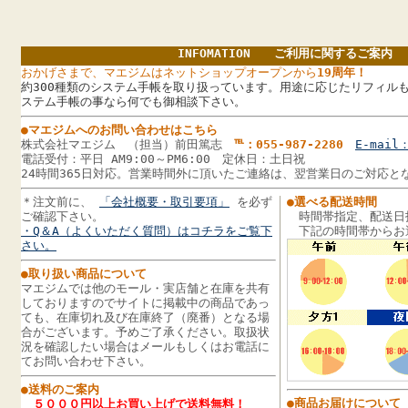
INFOMATION ご利用に関するご案内
おかげさまで、マエジムはネットショップオープンから
19周年！
約300種類のシステム手帳を取り扱っています。用途に応じたリフィルも
ステム手帳の事なら何でも御相談下さい。
●マエジムへのお問い合わせはこちら
株式会社マエジム （担当）前田篤志
℡：055-987-2280
E-mail：
電話受付：平日 AM9:00～PM6:00 定休日：土日祝
24時間365日対応。営業時間外に頂いたご連絡は、翌営業日のご対応と
＊注文前に、
「会社概要・取引要項」
を必ず
●選べる配送時間
ご確認下さい。
時間帯指定、配送日
・Q＆A（よくいただく質問）はコチラをご覧下
下記の時間帯からお
さい。
●取り扱い商品について
マエジムでは他のモール・実店舗と在庫を共有
しておりますのでサイトに掲載中の商品であっ
ても、在庫切れ及び在庫終了（廃番）となる場
合がございます。予めご了承ください。取扱状
況を確認したい場合はメールもしくはお電話に
てお問い合わせ下さい。
●送料のご案内
●商品お届けについて
５０００円以上お買い上げで送料無料！