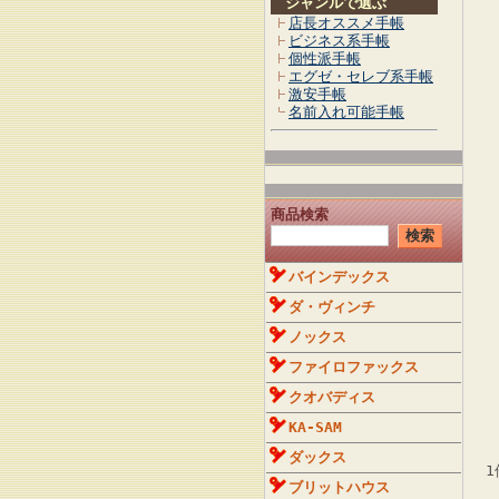
ジャンルで選ぶ
店長オススメ手帳
ビジネス系手帳
個性派手帳
エグゼ・セレブ系手帳
激安手帳
名前入れ可能手帳
商品検索
バインデックス
ダ・ヴィンチ
ノックス
ファイロファックス
クオバディス
KA-SAM
ダックス
1
ブリットハウス