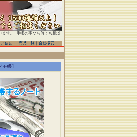
います。 手帳の事なら何でも相談
問い合せ
｜
商品一覧
｜
会社概要
メモ帳】