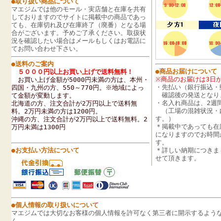
●取り扱い商品について
マエジムでは他のモール・実店舗と在庫を共有
しておりますのでサイトに掲載中の商品であっ
ても、在庫切れ及び在庫終了（廃番）となる場
合がございます。予めご了承ください。取扱状
況を確認したい場合はメールもしくはお電話に
てお問い合わせ下さい。
●送料のご案内
●商品お届けについて
５０００円以上お買い上げで送料無料！
※商品のお届けは3日
お買い上げ金額が5000円未満の方は、
本州・
・先払い（銀行振込・
四国・九州の方、
550～770円
。
※地域によっ
確認後の発送となり
て金額が変動します。
・名入れ商品は、2週
北海道の方、注文合計が2万円以上で送料無
（工場の混雑状況・
料。2万円未満の方は1200円。
す。）
沖縄の方、注文合計が2万円以上で送料無料。2
＊掲載中であっても在
万円未満は1300円
になりますのでお時間
す。
●お支払い方法について
＊詳しい納期につきま
せて頂きます。
●個人情報の取り扱いについて
マエジムでは大切なお客様の個人情報を許可なく第三者に開示するよう
ん。