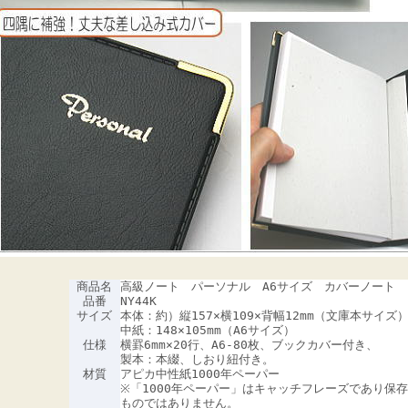
商品名
高級ノート パーソナル A6サイズ カバーノート
品番
NY44K
サイズ
本体：約）縦157×横109×背幅12mm（文庫本サイズ
中紙：148×105mm（A6サイズ）
仕様
横罫6mm×20行、A6-80枚、ブックカバー付き、
製本：本綴、しおり紐付き。
材質
アピカ中性紙1000年ペーパー
※「1000年ペーパー」はキャッチフレーズであり保
ものではありません。