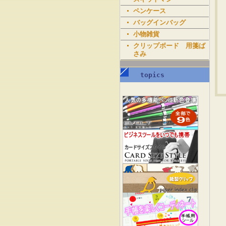
ペンケース
バッグインバッグ
小物雑貨
クリップボード 用箋ば
さみ
topics