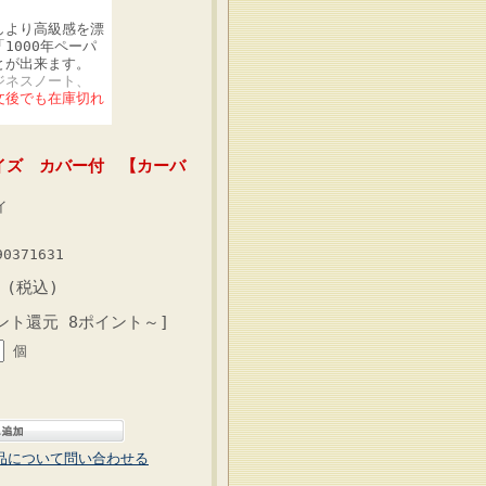
しより高級感を漂
1000年ペーパ
とが出来ます。
ジネスノート、
文後でも在庫切れ
イズ カバー付 【カーバ
イ
90371631
 (税込)
ント還元 8ポイント～]
個
品について問い合わせる