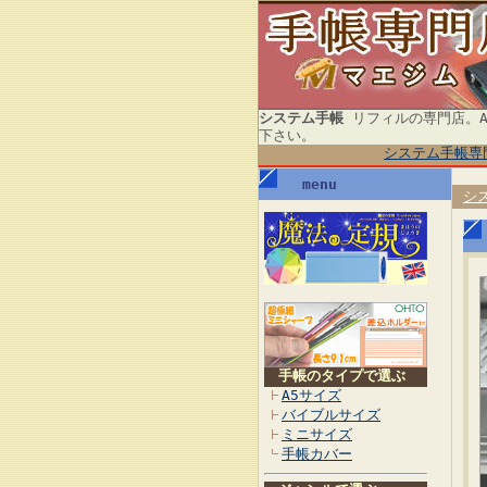
システム手帳
リフィルの専門店。A
下さい。
システム手帳専
menu
シ
手帳のタイプで選ぶ
A5サイズ
バイブルサイズ
ミニサイズ
手帳カバー