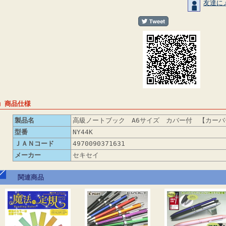
友達に
■ 商品仕様
製品名
高級ノートブック A6サイズ カバー付 【カー
型番
NY44K
ＪＡＮコード
4970090371631
メーカー
セキセイ
関連商品