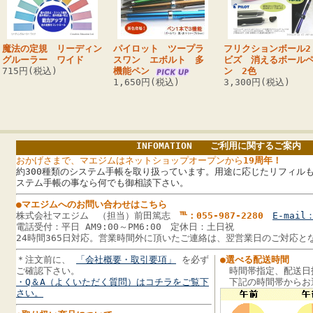
魔法の定規 リーディン
パイロット ツープラ
フリクションボール
グルーラー ワイド
スワン エボルト 多
ビズ 消えるボール
715円(税込)
機能ペン
ン 2色
1,650円(税込)
3,300円(税込)
INFOMATION ご利用に関するご案内
おかげさまで、マエジムはネットショップオープンから
19周年！
約300種類のシステム手帳を取り扱っています。用途に応じたリフィルも
ステム手帳の事なら何でも御相談下さい。
●マエジムへのお問い合わせはこちら
株式会社マエジム （担当）前田篤志
℡：055-987-2280
E-mail：
電話受付：平日 AM9:00～PM6:00 定休日：土日祝
24時間365日対応。営業時間外に頂いたご連絡は、翌営業日のご対応と
＊注文前に、
「会社概要・取引要項」
を必ず
●選べる配送時間
ご確認下さい。
時間帯指定、配送日
・Q＆A（よくいただく質問）はコチラをご覧下
下記の時間帯からお
さい。