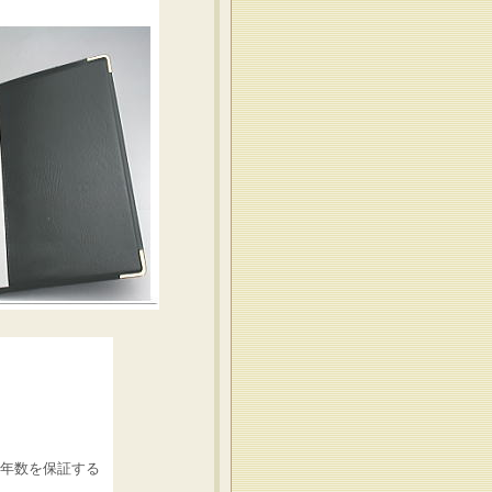
）
存年数を保証する