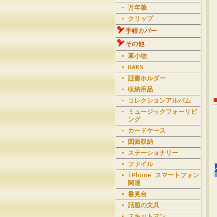
万年筆
クリップ
手帳カバー
その他
革小物
DAKS
証書ホルダー
収納用品
コレクションアルバム
ミュージックフォーリビ
ング
カードケース
図面収納
ステーショナリー
ファイル
iPhone スマートフォン
関連
書見台
話題の文具
スキットマン