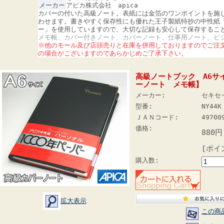
メーカー
アピカ株式会社
apica
カバーの付いた高級ノート。表紙には金箔のワンポイントを施
わせます。書きやすく保存性にも優れた王子製紙特抄の中性紙「
ー」を使用していますので、大切な記録も安心して保存するこ
メモ帳、カバー付きノート、カバーノート、仕事用ノート、ビ
※他のモール及び店頭売りと在庫を併用しておりますのでご注
の場合がございますのであらかじめご了承下さい。
高級ノートブック A6サ
ーノート メモ帳】
メーカー:
セキセ
型番:
NY44K
ＪＡＮコード:
49700
価格:
880円
[ポイ
購入数:
拡大表示
この商