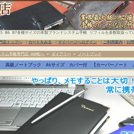
5 B6 B7各種サイズの革製ブランドシステム手帳 リフィルを多数取扱って
門店トップへ
｜
カートをみる
｜
マイページへログイン
｜
ご利用案内
｜
お
ステム手帳専門店 HOMEへ
>
ダイアリー
>
ノートブック
高級ノートブック A6サイズ カバー付 【カーバーノート 