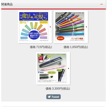
関連商品
商品名
高級ノート パーソナル A4サイズ カバーノート
品番
NY4K
本体：約）縦305×横215×背幅15mm
サイズ
中紙：297×210mm（A4サイズ）
価格:715円(税込)
価格:1,650円(税込)
横罫9mm×28行、A4-80枚、ブックカバー付き、
仕様
製本：本綴、しおり紐付き。
アピカ中性紙1000年ペーパー
材質
※「1000年ペーパー」はキャッチフレーズであり保存年数を
るものではありません。
メーカー
アピカ株式会社
apica
カバーの付いた高級ノート。表紙には金箔のワンポイントを施しより高
価格:3,300円(税込)
漂わせます。書きやすく保存性にも優れた王子製紙特抄の中性紙「1000
パー」を使用していますので、大切な記録も安心して保存することが出
す。
ダイアリー、カバー付きノート、カバーノート、仕事用ノート、ビジネ