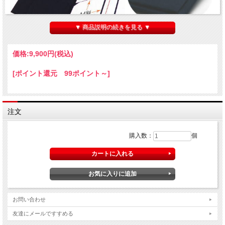
▼ 商品説明の続きを見る ▼
価格:
9,900円
(税込)
[ポイント還元 99ポイント～]
注文
購入数：
個
調印・証書ホルダー A3判用 細布製
商品名
（賞状ホルダー、証書ファイル、免状ホルダー、重要書類
品番
F-133
外寸：435×314×厚さ19mm
お問い合わせ
証書収納サイズ：420×297mm A3判（JIS規格サイズ）
サイズ
※手書きなどの賞状の場合A3判と表示されていても、サイ
友達にメールですすめる
がございます。必ずご確認下さい。