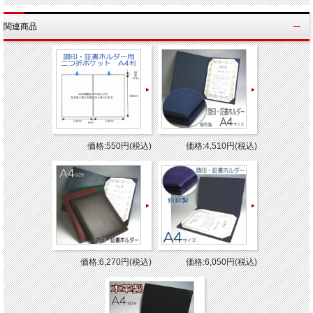
材質
細布製（紺色）
関連商品
仕様
四隅差込み式、A4サイズ2枚収納可能、化粧箱入り
メーカー
コレクト株式会社
※表紙に名前入れ、文字入れできます。別途料金がかかりますので、ご相談下さい。
3週間程度かかります。
※他のモール及び店頭売りと在庫を併用しておりますのでご注文後でも
合が
ございますのであらかじめご了承下さい。
価格:550円(税込)
価格:4,510円(税込)
価格:6,270円(税込)
価格:6,050円(税込)