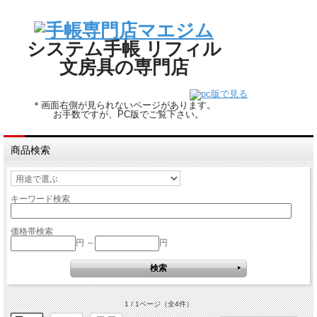
システム手帳 リフィル
文房具の専門店
＊画面右側が見られないページがあります。
お手数ですが、PC版でご覧下さい。
商品検索
キーワード検索
価格帯検索
円 ～
円
1 / 1ページ
（全4件）