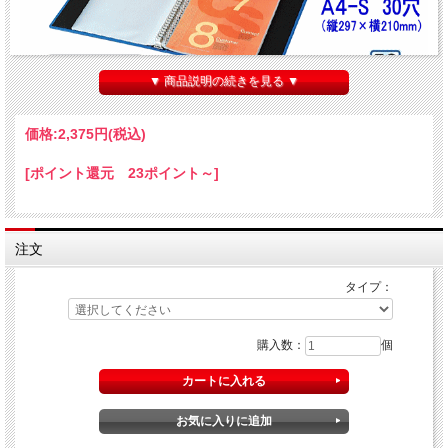
▼ 商品説明の続きを見る ▼
価格:
2,375円
(税込)
[ポイント還元 23ポイント～]
注文
タイプ：
クリヤーブック タフボディ（替紙式） A4-S
購入数：
個
商品名
クリアーファイル 差し替え式 ポケット式ファイル バ
ー
品番
ラ-J740
サイズ
外寸-約）縦312×横280×背幅48mm