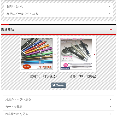
A4-Sサイズ 30穴（ポケットサイズ-縦299×横216mm）
お問い合わせ
台紙
替紙30枚入り 中紙なし ＊替紙 ラ-J880
友達にメールですすめる
材質
表紙：PPフィルム貼り/ポケット：R-PP（エンボス仕上げ
リング内径-32mm、最大収納枚数-150枚
関連商品
仕様
インデックス1枚、タックインデックス12片付き、替背紙
グリーン購入法適合、
メーカー
KOKUYO コクヨ株式会社
丈夫でたわみにくい貼り表紙タイプのクリアーファイル。大容量や長期
最適。替紙を増やせるバインダータイプ。
※他のモール及び店頭売りと在庫を併用しておりますのでご注文後でも
れの
場合がございますのであらかじめご了承下さい。
価格:1,650円(税込)
価格:3,300円(税込)
お店のトップへ戻る
カートを見る
お客様の声を見る