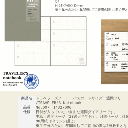
商品名
トラベラーズノート パスポートサイズ 週間フリー
/TRAVELER'S Notebook
品番
No.007 14327006
仕様
日付が入っていない自由な週間ダイアリーです。
中紙／週間ページ（28週／半年分）、月間ページ：計
MD用紙（中ミシン綴じ）
※半年分のため、年間通してご使用の際は2冊必要とな