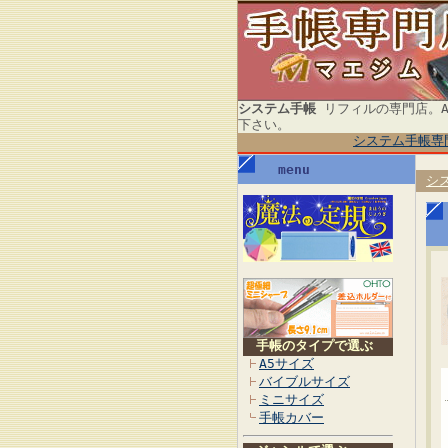
システム手帳
リフィルの専門店。A
下さい。
システム手帳専
menu
シ
手帳のタイプで選ぶ
A5サイズ
バイブルサイズ
ミニサイズ
手帳カバー