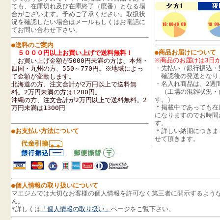
ても、在庫切れ及び在庫終了（廃番）となる場
合がございます。予めご了承ください。取扱状
況を確認したい場合はメールもしくはお電話に
てお問い合わせ下さい。
●送料のご案内
●商品お届けについて
５０００円以上お買い上げで送料無料！
※商品のお届けは3日
お買い上げ金額が5000円未満の方は、
本州・
・先払い（銀行振込・
四国・九州の方、
550～770円
。
※地域によっ
確認後の発送となり
て金額が変動します。
・名入れ商品は、2週
北海道の方、注文合計が2万円以上で送料無
（工場の混雑状況・
料。2万円未満の方は1200円。
す。）
沖縄の方、注文合計が2万円以上で送料無料。2
＊掲載中であっても在
万円未満は1300円
になりますのでお時間
す。
●お支払い方法について
＊詳しい納期につきま
せて頂きます。
●個人情報の取り扱いについて
マエジムでは大切なお客様の個人情報を許可なく第三者に開示するよう
ん。
*
詳しくは
「個人情報の取り扱い」
ページをご覧下さい。