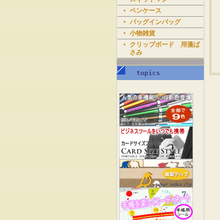
ペンケース
バッグインバッグ
小物雑貨
クリップボード 用箋ば
さみ
topics