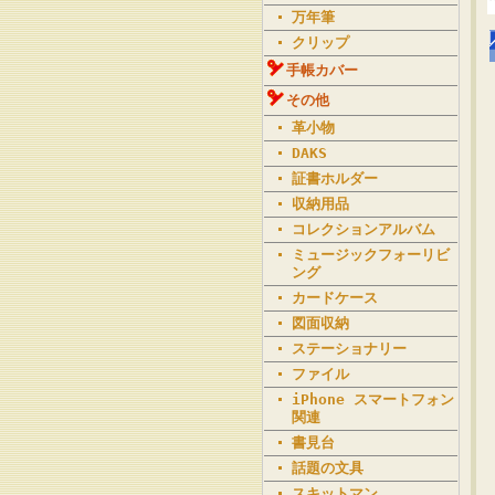
万年筆
クリップ
手帳カバー
その他
革小物
DAKS
証書ホルダー
収納用品
コレクションアルバム
ミュージックフォーリビ
ング
カードケース
図面収納
ステーショナリー
ファイル
iPhone スマートフォン
関連
書見台
話題の文具
スキットマン