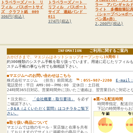
トラベラーズノート リ
トラベラーズノート
ラー アバンギャル
フィル パスポートサイ
リフィル パスポート
ライト 多機能筆記
ズ クラフト紙 009
サイズ 連結バンド
（シャープペン+ボー
306円(税込)
011
ペン黒+赤）
374円(税込)
2,200円(税込)
INFOMATION ご利用に関するご案内
おかげさまで、マエジムはネットショップオープンから
19周年！
約300種類のシステム手帳を取り扱っています。用途に応じたリフィルも
ステム手帳の事なら何でも御相談下さい。
●マエジムへのお問い合わせはこちら
株式会社マエジム （担当）前田篤志
℡：055-987-2280
E-mail：
電話受付：平日 AM9:00～PM6:00 定休日：土日祝
24時間365日対応。営業時間外に頂いたご連絡は、翌営業日のご対応と
＊注文前に、
「会社概要・取引要項」
を必ず
●選べる配送時間
ご確認下さい。
時間帯指定、配送日
・Q＆A（よくいただく質問）はコチラをご覧下
下記の時間帯からお
さい。
●取り扱い商品について
マエジムでは他のモール・実店舗と在庫を共有
しておりますのでサイトに掲載中の商品であっ