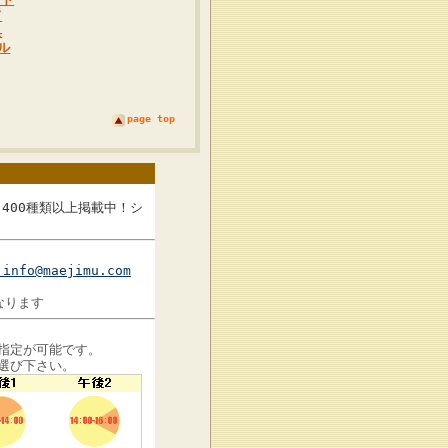
ド
具
ル
page top
400種類以上掲載中！シ
info@maejimu.com
なります
指定が可能です。
選び下さい。