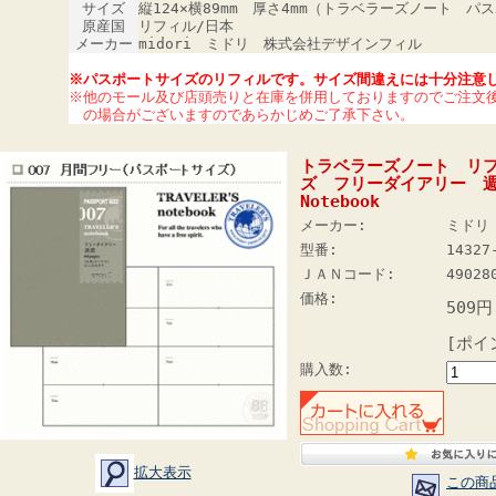
サイズ
縦124×横89mm 厚さ4mm（トラベラーズノート パ
原産国
リフィル/日本
メーカー
midori ミドリ 株式会社デザインフィル
※パスポートサイズのリフィルです。サイズ間違えには十分注意
※他のモール及び店頭売りと在庫を併用しておりますのでご注文
の場合がございますのであらかじめご了承下さい。
トラベラーズノート リ
ズ フリーダイアリー 週間/
Notebook
メーカー:
ミドリ
型番:
14327
ＪＡＮコード:
49028
価格:
509円
[ポイ
購入数:
拡大表示
この商