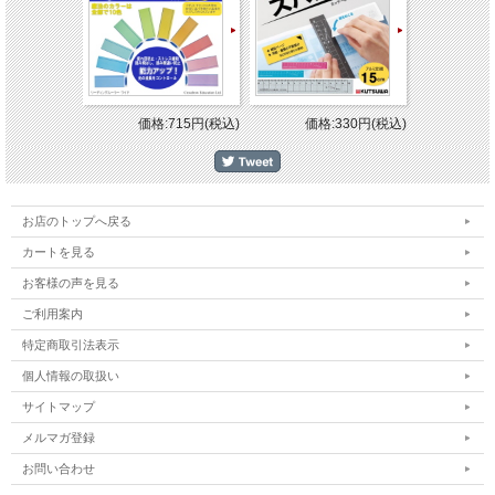
LKFB-2SEF-DBN ダークブラウン /LKFB-2SEF-DR 
品番
ド/
LKFB-2SEF-BN ブラウン
サイズ
約）軸径：14.1mm 長さ：145.1mm 重さ：24.8g
多色ゲルインキボールペン 、スライドレバー式、フリクシ
価格:715円(税込)
価格:330円(税込)
キ
仕様
ペン先：極細 0.5mmボール（黒・赤・青） （替え芯-
LFBTRF30EF）
メーカー
（株）パイロットコーポレーション PILOT
お店のトップへ戻る
【使用方法】筆跡が乾いてから、軸後部のラバーでこすると色が消えま
カートを見る
※証書類・宛名書きには使用できません。
お客様の声を見る
こすると消えるフリクションボール3 のハイクラス。プレゼントにも
ご利用案内
す。
特定商取引法表示
※他のモール及び店頭売りと在庫を併用しておりますのでご注文後でも
の
個人情報の取扱い
場合がございますのであらかじめご了承下さい。
サイトマップ
メルマガ登録
お問い合わせ