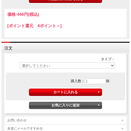
バーディ 手帳用筆記具
品名
価格:
440円
(税込)
シャープペン/HS-40S-S、ボールペン(黒）/BS-40S-S
サイズ
約）径5×長さ110mm 10g
[ポイント還元 4ポイント～]
ボールペン：ノック式、細字0.7mmボール（黒）
仕様
シャープ：ノック式、0.5mm芯用
材質
軸-ステンレス
注文
メーカー
PILOT パイロット株式会社
タイプ：
シルバーのシンプルなデザインの筆記具。手帳のおともにピッタリです
※店頭及び他のモールと在庫を共有しておりますので、掲載中の商品で
の
購入数：
個
場合がございますのであらかじめご了承ください。
お急ぎの場合はメールで在庫の問い合わせをお願い致します。
お問い合わせ
友達にメールですすめる