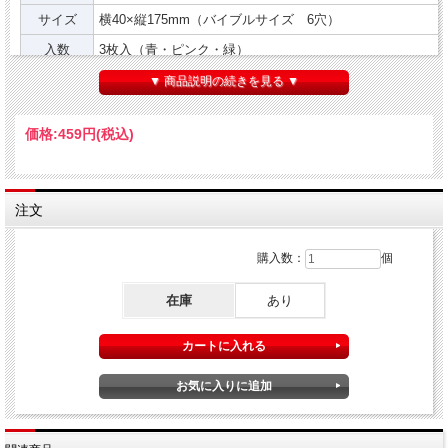
サイズ
横40×縦175mm（バイブルサイズ 6穴）
入数
3枚入（青・ピンク・緑）
仕様
システム手帳のリングを開閉しなくても取り付け・取り外
▼ 商品説明の続きを見る ▼
メーカー
株式会社 レイメイ藤井
価格:
459円
(税込)
しおりとして手帳を開いたあと、重なった手帳の文字が透けて見えるので邪魔になり
ージごとに使い分けすることで手帳の内容確認がよりスムーズになります。
※バイブルサイズのリフィルですサイズ違いには十分ご注
注文
い。
※店頭及び他のモールと在庫を共有しておりますので、掲載中の商品で
購入数：
個
がございますのであらかじめご了承ください。お急ぎの場合はメールで
わせをお願い致します。
在庫
あり