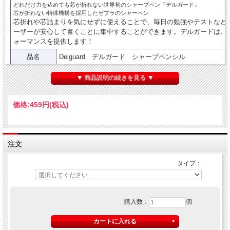
どれだけ力を込めても芯が折れない世界初のシャープペン『デルガード』
芯が折れない特殊機構を採用したゼブラのシャーペン
芯折れや芯詰まりを気にせずに使えることで、毎日の勉強やテストなど
ーザーが安心して書くことに集中することができます。デルガードは、
ォーマンスを提供します！
品名
Delguard デルガード シャープペンシル
P-MA85-W ホワイト/ P-MA85-BK ブラック/ P-MA
▼ 商品説明の続きを見る ▼
品番
MA85-LG ライトグリーン/ P-MA85-LB ライトブルー/
ク/
価格:
459円
(税込)
サイズ
最大径10.3mm×全長137.3mm 重さ：約）10g
仕様
0.5mm芯専用シャープペンシル
メーカー
ゼブラ株式会社 ZEBRA
注文
特長1：筆記中の、あらゆる角度のどんなに強い筆圧からも折れないよ
【特許出願中】
タイプ：
1.紙面に対し、垂直に強い筆圧が加わると、軸に内蔵されたスプリング
れを防ぎます。
2.斜めに強い筆圧が加わると、先端の金属部品が自動で出てきて芯を包
特長2：芯が内部で詰まって出なくなることを防ぎます。【特許出願中
購入数：
個
軸内部にシャープ芯を誘導する部品を取り付けたことで、短い芯でもず
りません。