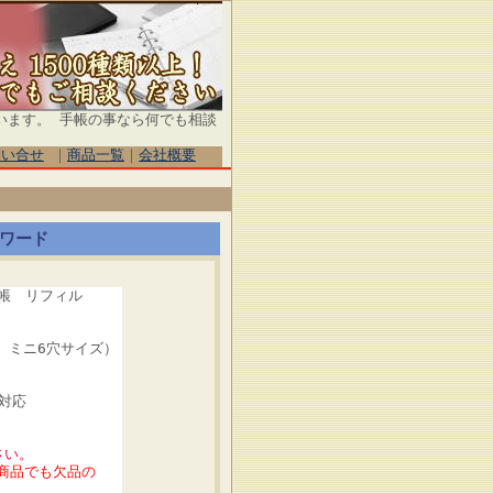
います。 手帳の事なら何でも相談
問い合せ
｜
商品一覧
｜
会社概要
ワード
手帳 リフィル
ズ、ミニ6穴サイズ）
対応
さい。
商品でも欠品の