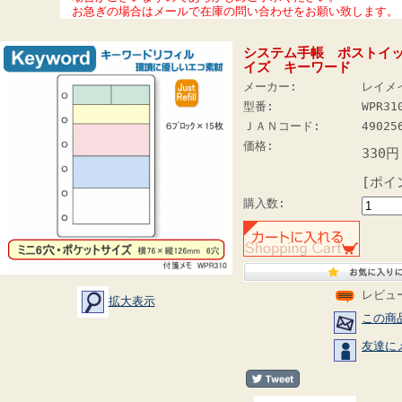
お急ぎの場合はメールで在庫の問い合わせをお願い致します。
システム手帳 ポストイッ
イズ キーワード
メーカー:
レイメ
型番:
WPR31
ＪＡＮコード:
49025
価格:
330円
[ポイ
購入数:
レビュ
拡大表示
この商
友達に