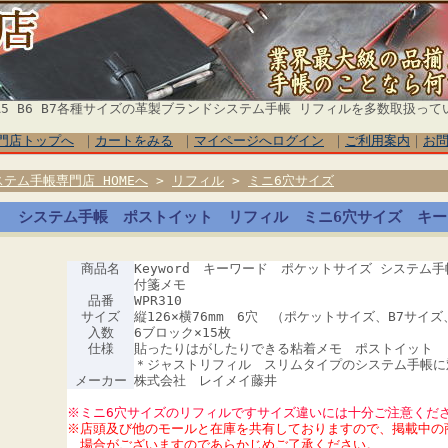
5 B6 B7各種サイズの革製ブランドシステム手帳 リフィルを多数取扱って
門店トップへ
｜
カートをみる
｜
マイページへログイン
｜
ご利用案内
｜
お
ステム手帳専門店 HOMEへ
>
リフィル
>
ミニ6穴サイズ
システム手帳 ポストイット リフィル ミニ6穴サイズ キー
商品名
Keyword キーワード ポケットサイズ システム
付箋メモ
品番
WPR310
サイズ
縦126×横76mm 6穴 （ポケットサイズ、B7サイ
入数
6ブロック×15枚
仕様
貼ったりはがしたりできる粘着メモ ポストイット
＊ジャストリフィル スリムタイプのシステム手帳に
メーカー
株式会社 レイメイ藤井
※ミニ6穴サイズのリフィルですサイズ違いには十分ご注意くだ
※店頭及び他のモールと在庫を共有しておりますので、掲載中の
場合がございますのであらかじめご了承ください。