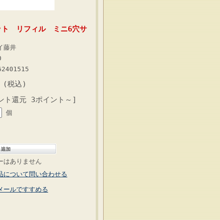
ト リフィル ミニ6穴サ
イ藤井
0
62401515
 (税込)
ント還元 3ポイント～]
個
ーはありません
品について問い合わせる
メールですすめる