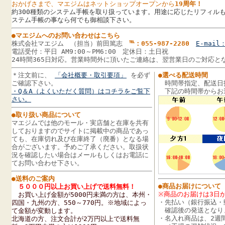
おかげさまで、マエジムはネットショップオープンから
19周年！
約300種類のシステム手帳を取り扱っています。用途に応じたリフィルも
ステム手帳の事なら何でも御相談下さい。
●マエジムへのお問い合わせはこちら
株式会社マエジム （担当）前田篤志
℡：055-987-2280
E-mail：
電話受付：平日 AM9:00～PM6:00 定休日：土日祝
24時間365日対応。営業時間外に頂いたご連絡は、翌営業日のご対応と
＊注文前に、
「会社概要・取引要項」
を必ず
●選べる配送時間
ご確認下さい。
時間帯指定、配送日
・Q＆A（よくいただく質問）はコチラをご覧下
下記の時間帯からお
さい。
●取り扱い商品について
マエジムでは他のモール・実店舗と在庫を共有
しておりますのでサイトに掲載中の商品であっ
ても、在庫切れ及び在庫終了（廃番）となる場
合がございます。予めご了承ください。取扱状
況を確認したい場合はメールもしくはお電話に
てお問い合わせ下さい。
●送料のご案内
●商品お届けについて
５０００円以上お買い上げで送料無料！
※商品のお届けは3日
お買い上げ金額が5000円未満の方は、
本州・
・先払い（銀行振込・
四国・九州の方、
550～770円
。
※地域によっ
確認後の発送となり
て金額が変動します。
・名入れ商品は、2週
北海道の方、注文合計が2万円以上で送料無