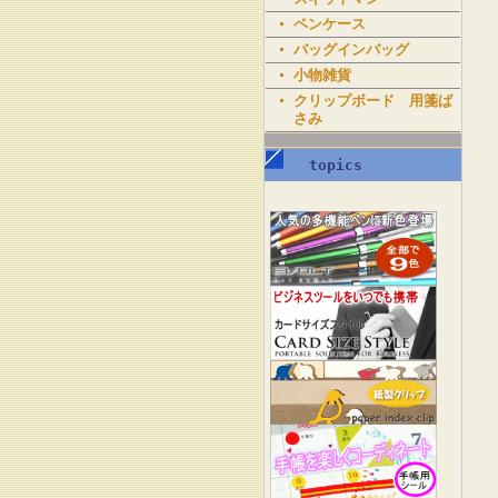
ペンケース
バッグインバッグ
小物雑貨
クリップボード 用箋ば
さみ
topics