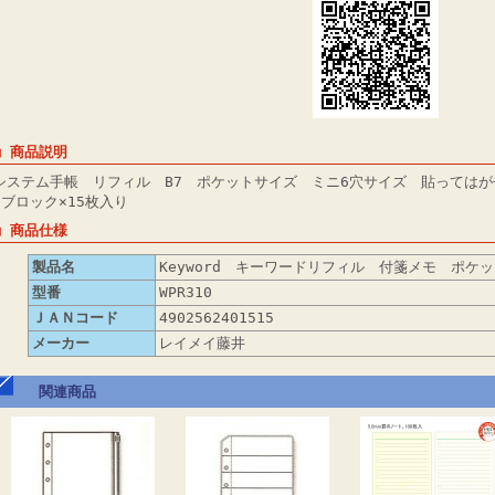
■ 商品説明
システム手帳 リフィル B7 ポケットサイズ ミニ6穴サイズ 貼っては
6ブロック×15枚入り
■ 商品仕様
製品名
Keyword キーワードリフィル 付箋メモ ポケ
型番
WPR310
ＪＡＮコード
4902562401515
メーカー
レイメイ藤井
関連商品