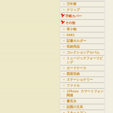
万年筆
クリップ
手帳カバー
その他
革小物
DAKS
証書ホルダー
収納用品
コレクションアルバム
ミュージックフォーリビ
ング
カードケース
図面収納
ステーショナリー
ファイル
iPhone スマートフォン
関連
書見台
話題の文具
スキットマン