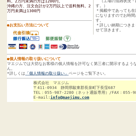
（工場の混雑状況・
料。2万円未満の方は1200円。
す。）
沖縄の方、注文合計が2万円以上で送料無料。2
＊掲載中であっても在
万円未満は1300円
になりますのでお時間
す。
●お支払い方法について
＊詳しい納期につきま
せて頂きます。
●個人情報の取り扱いについて
マエジムでは大切なお客様の個人情報を許可なく第三者に開示するよう
ん。
*
詳しくは
「個人情報の取り扱い」
ページをご覧下さい。
株式会社 マエジム
〒411-0934 静岡県駿東郡長泉町下長窪687
TEL：055-987-2280（ネット通販専用）/FAX：055-98
E-mail:
info@maejimu.com