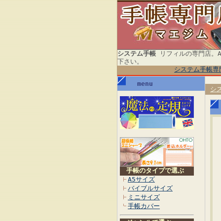
システム手帳
リフィルの専門店。A
下さい。
システム手帳専
menu
シ
手帳のタイプで選ぶ
A5サイズ
バイブルサイズ
ミニサイズ
手帳カバー